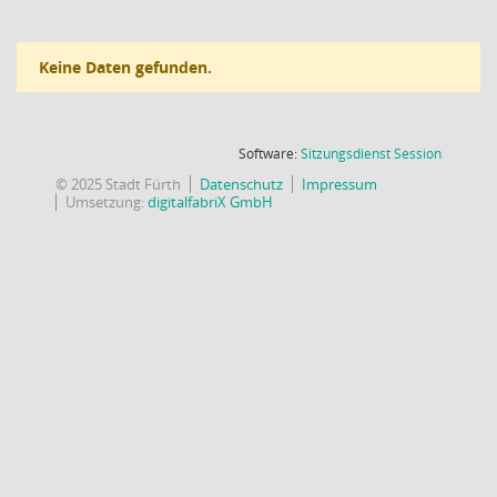
Keine Daten gefunden.
(Wird in
Software:
Sitzungsdienst
Session
© 2025 Stadt Fürth
Datenschutz
Impressum
Umsetzung:
digitalfabriX GmbH