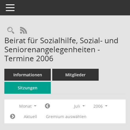
Toggle navigation
Rechercheauswahl
RSS-Feed
Beirat für Sozialhilfe, Sozial- und
Seniorenangelegenheiten -
Termine 2006
Informationen
Mitglieder
Sitzungen
Monat
Juli
2006
Aktuell
Gremium auswählen