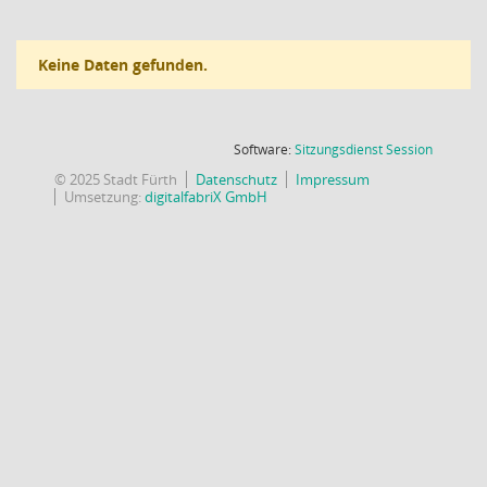
Keine Daten gefunden.
(Wird in
Software:
Sitzungsdienst
Session
© 2025 Stadt Fürth
Datenschutz
Impressum
Umsetzung:
digitalfabriX GmbH