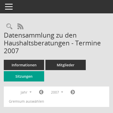
Toggle navigation
Rechercheauswahl
RSS-Feed
Datensammlung zu den
Haushaltsberatungen - Termine
2007
Informationen
Mitglieder
Sitzungen
Jahr
2007
Gremium auswählen