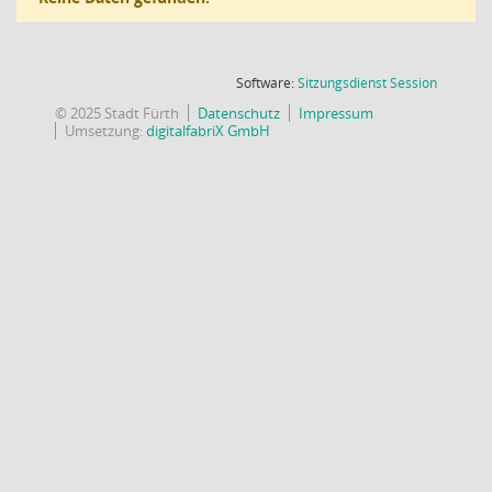
(Wird in
Software:
Sitzungsdienst
Session
© 2025 Stadt Fürth
Datenschutz
Impressum
Umsetzung:
digitalfabriX GmbH