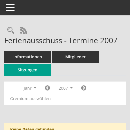
Toggle navigation
Rechercheauswahl
RSS-Feed
Ferienausschuss - Termine 2007
Informationen
Mitglieder
Sitzungen
Jahr
2007
Gremium auswählen
Keine Daten gefunden.