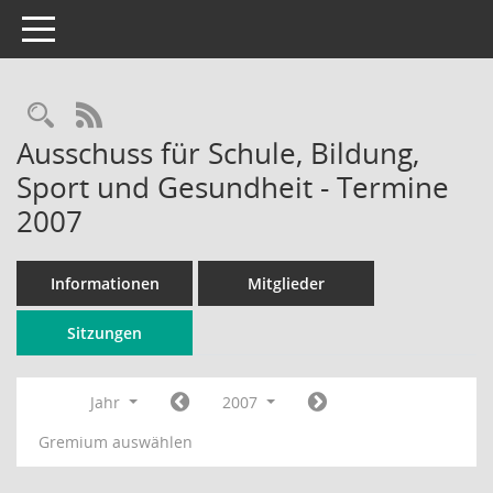
Toggle navigation
Rechercheauswahl
RSS-Feed
Ausschuss für Schule, Bildung,
Sport und Gesundheit - Termine
2007
Informationen
Mitglieder
Sitzungen
Jahr
2007
Gremium auswählen