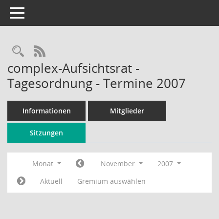
Toggle navigation
Rechercheauswahl
RSS-Feed
complex-Aufsichtsrat -
Tagesordnung - Termine 2007
Informationen
Mitglieder
Sitzungen
Monat
November
2007
Aktuell
Gremium auswählen