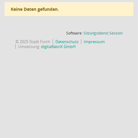
Keine Daten gefunden.
(Wird in
Software:
Sitzungsdienst
Session
© 2025 Stadt Fürth
Datenschutz
Impressum
Umsetzung:
digitalfabriX GmbH