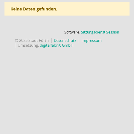
Keine Daten gefunden.
(Wird in
Software:
Sitzungsdienst
Session
© 2025 Stadt Fürth
Datenschutz
Impressum
Umsetzung:
digitalfabriX GmbH