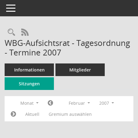
Toggle navigation
Rechercheauswahl
RSS-Feed
WBG-Aufsichtsrat - Tagesordnung
- Termine 2007
Informationen
Mitglieder
Sitzungen
Monat
Februar
2007
Aktuell
Gremium auswählen