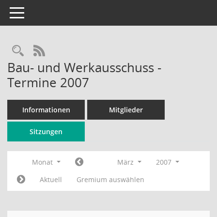
Toggle navigation
Rechercheauswahl
RSS-Feed
Bau- und Werkausschuss -
Termine 2007
Informationen
Mitglieder
Sitzungen
Monat
März
2007
Aktuell
Gremium auswählen