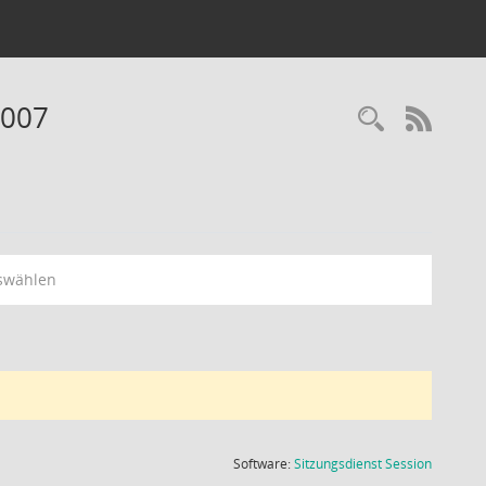
2007
Recherc
RSS-
swählen
(Wird in
Software:
Sitzungsdienst
Session