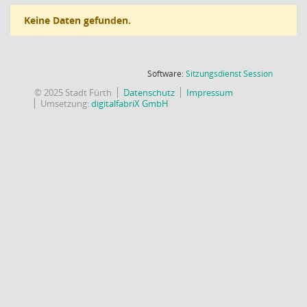
Keine Daten gefunden.
(Wird in
Software:
Sitzungsdienst
Session
© 2025 Stadt Fürth
Datenschutz
Impressum
Umsetzung:
digitalfabriX GmbH