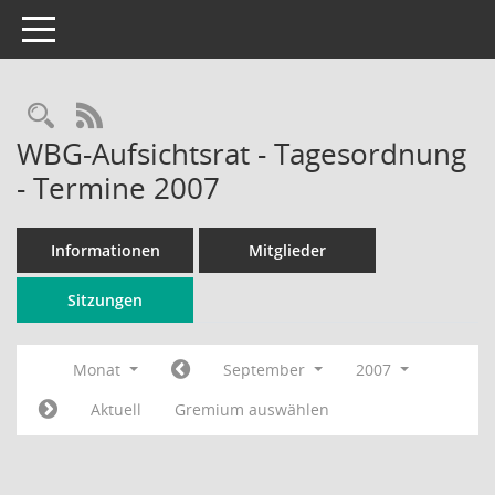
Toggle navigation
Rechercheauswahl
RSS-Feed
WBG-Aufsichtsrat - Tagesordnung
- Termine 2007
Informationen
Mitglieder
Sitzungen
Monat
September
2007
Aktuell
Gremium auswählen