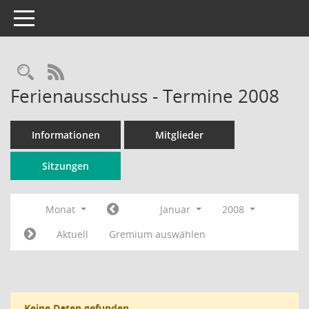
Toggle navigation
Rechercheauswahl
RSS-Feed
Ferienausschuss - Termine 2008
Informationen
Mitglieder
Sitzungen
Monat
Januar
2008
Aktuell
Gremium auswählen
Keine Daten gefunden.