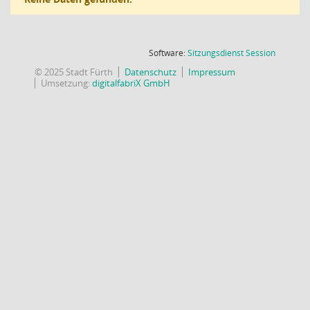
(Wird in
Software:
Sitzungsdienst
Session
© 2025 Stadt Fürth
Datenschutz
Impressum
Umsetzung:
digitalfabriX GmbH