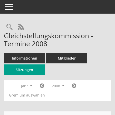
Toggle navigation
Rechercheauswahl
RSS-Feed
Gleichstellungskommission -
Termine 2008
Informationen
Mitglieder
Sitzungen
Jahr
2008
Gremium auswählen