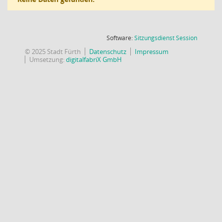
(Wird in
Software:
Sitzungsdienst
Session
© 2025 Stadt Fürth
Datenschutz
Impressum
Umsetzung:
digitalfabriX GmbH