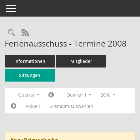
Toggle navigation
Rechercheauswahl
RSS-Feed
Ferienausschuss - Termine 2008
Informationen
Mitglieder
Sitzungen
Quartal
Quartal 4
2008
Aktuell
Gremium auswählen
Keine Daten gefunden.