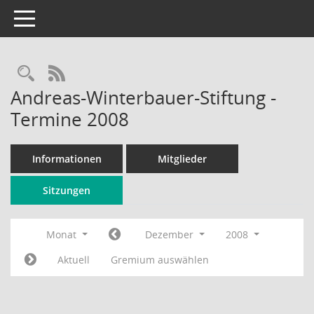
Toggle navigation
Rechercheauswahl
RSS-Feed
Andreas-Winterbauer-Stiftung -
Termine 2008
Informationen
Mitglieder
Sitzungen
Monat
Dezember
2008
Aktuell
Gremium auswählen