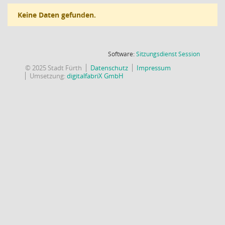
Keine Daten gefunden.
(Wird in
Software:
Sitzungsdienst
Session
© 2025 Stadt Fürth
Datenschutz
Impressum
Umsetzung:
digitalfabriX GmbH