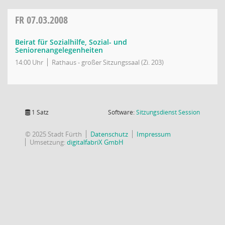
FR
07.03.2008
Beirat für Sozialhilfe, Sozial- und
Seniorenangelegenheiten
14:00 Uhr
Rathaus - großer Sitzungssaal (Zi. 203)
(Wird in
1 Satz
Software:
Sitzungsdienst
Session
© 2025 Stadt Fürth
Datenschutz
Impressum
Umsetzung:
digitalfabriX GmbH