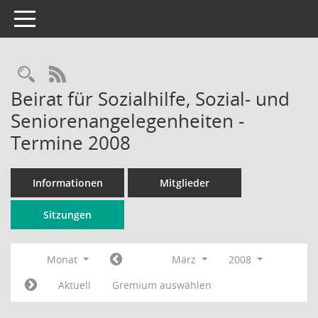
Toggle navigation
Rechercheauswahl
RSS-Feed
Beirat für Sozialhilfe, Sozial- und
Seniorenangelegenheiten -
Termine 2008
Informationen
Mitglieder
Sitzungen
Monat
März
2008
Aktuell
Gremium auswählen