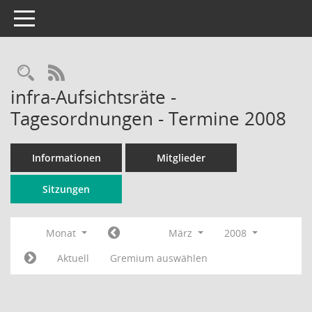
Toggle navigation
Rechercheauswahl
RSS-Feed
infra-Aufsichtsräte -
Tagesordnungen - Termine 2008
Informationen
Mitglieder
Sitzungen
Monat
März
2008
Aktuell
Gremium auswählen