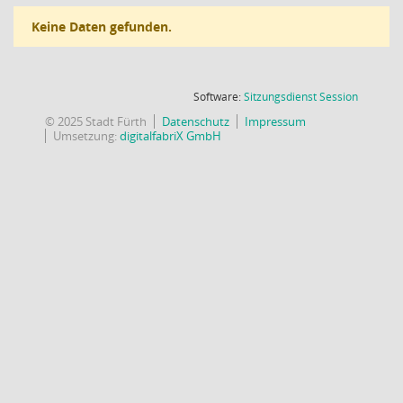
Keine Daten gefunden.
(Wird in
Software:
Sitzungsdienst
Session
© 2025 Stadt Fürth
Datenschutz
Impressum
Umsetzung:
digitalfabriX GmbH