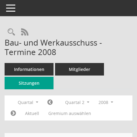
Toggle navigation
Rechercheauswahl
RSS-Feed
Bau- und Werkausschuss -
Termine 2008
Informationen
Mitglieder
Sitzungen
Quartal
Quartal 2
2008
Aktuell
Gremium auswählen