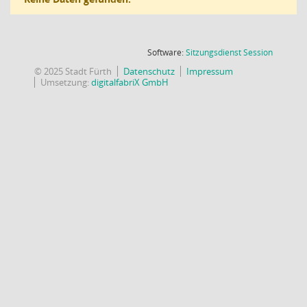
(Wird in
Software:
Sitzungsdienst
Session
© 2025 Stadt Fürth
Datenschutz
Impressum
Umsetzung:
digitalfabriX GmbH