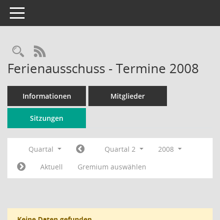
Toggle navigation
Rechercheauswahl
RSS-Feed
Ferienausschuss - Termine 2008
Informationen
Mitglieder
Sitzungen
Quartal
Quartal 2
2008
Aktuell
Gremium auswählen
Keine Daten gefunden.