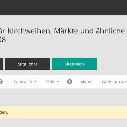
ür Kirchweihen, Märkte und ähnliche 
08
Mitglieder
Sitzungen
Quartal 3
2008
Aktuell
Gremium au
den.