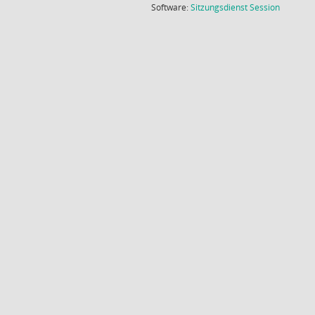
(Wird in
Software:
Sitzungsdienst
Session