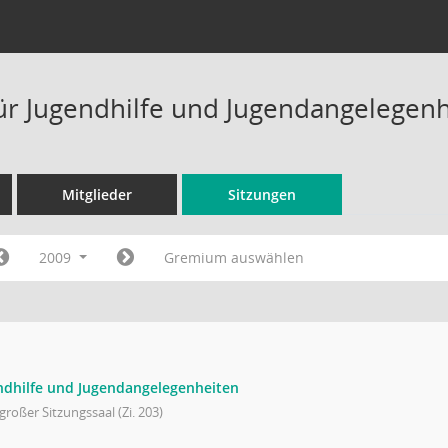
ür Jugendhilfe und Jugendangelegenh
Mitglieder
Sitzungen
2009
Gremium auswählen
ndhilfe und Jugendangelegenheiten
großer Sitzungssaal (Zi. 203)