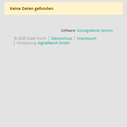
Keine Daten gefunden.
(Wird in
Software:
Sitzungsdienst
Session
© 2025 Stadt Fürth
Datenschutz
Impressum
Umsetzung:
digitalfabriX GmbH