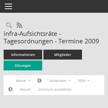
Toggle navigation
Rechercheauswahl
RSS-Feed
infra-Aufsichtsräte -
Tagesordnungen - Termine 2009
Informationen
Mitglieder
Sitzungen
Monat
November
2009
Aktuell
Gremium auswählen