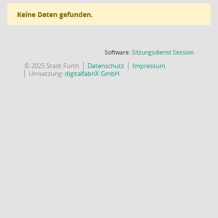
Keine Daten gefunden.
(Wird in
Software:
Sitzungsdienst
Session
© 2025 Stadt Fürth
Datenschutz
Impressum
Umsetzung:
digitalfabriX GmbH