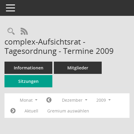
Toggle navigation
Rechercheauswahl
RSS-Feed
complex-Aufsichtsrat -
Tagesordnung - Termine 2009
Informationen
Mitglieder
Sitzungen
Monat
Dezember
2009
Aktuell
Gremium auswählen