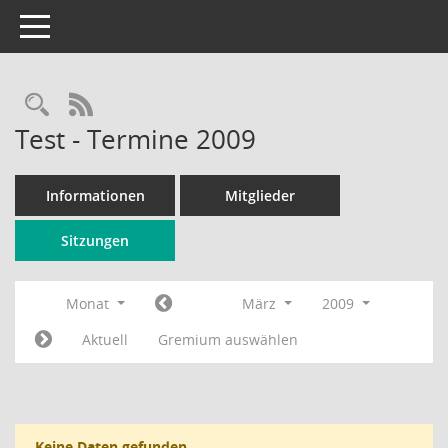
Toggle navigation
Rechercheauswahl
RSS-Feed
Test - Termine 2009
Informationen
Mitglieder
Sitzungen
Monat
März
2009
Aktuell
Gremium auswählen
Keine Daten gefunden.