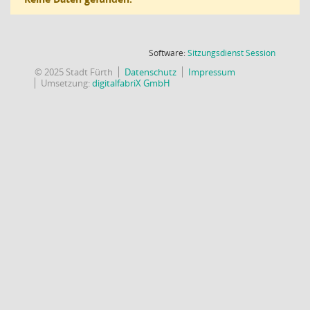
(Wird in
Software:
Sitzungsdienst
Session
© 2025 Stadt Fürth
Datenschutz
Impressum
Umsetzung:
digitalfabriX GmbH