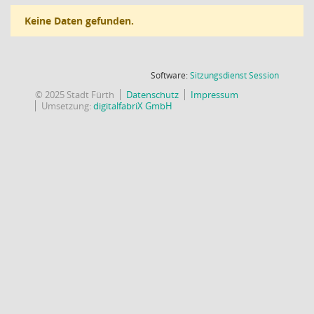
Keine Daten gefunden.
(Wird in
Software:
Sitzungsdienst
Session
© 2025 Stadt Fürth
Datenschutz
Impressum
Umsetzung:
digitalfabriX GmbH