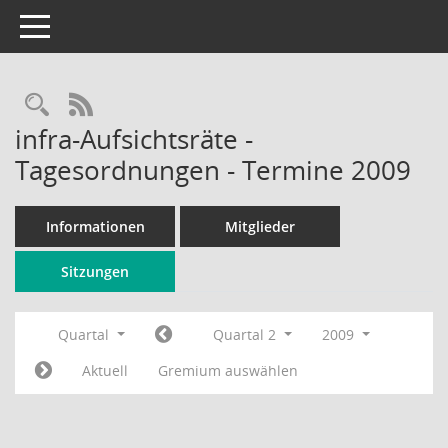
Toggle navigation
Rechercheauswahl
RSS-Feed
infra-Aufsichtsräte -
Tagesordnungen - Termine 2009
Informationen
Mitglieder
Sitzungen
Quartal
Quartal 2
2009
Aktuell
Gremium auswählen