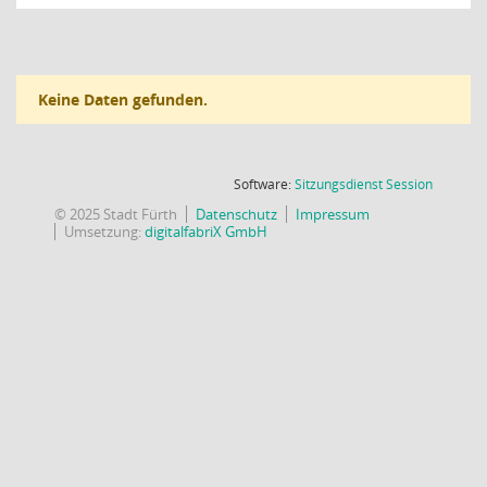
Keine Daten gefunden.
(Wird in
Software:
Sitzungsdienst
Session
© 2025 Stadt Fürth
Datenschutz
Impressum
Umsetzung:
digitalfabriX GmbH