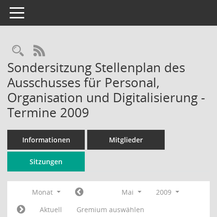
Toggle navigation
Rechercheauswahl
RSS-Feed
Sondersitzung Stellenplan des
Ausschusses für Personal,
Organisation und Digitalisierung -
Termine 2009
Informationen
Mitglieder
Sitzungen
Monat
Mai
2009
Aktuell
Gremium auswählen