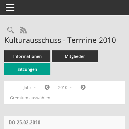
Toggle navigation
Rechercheauswahl
RSS-Feed
Kulturausschuss - Termine 2010
Informationen
Mitglieder
Sitzungen
Jahr
2010
Gremium auswählen
DO
25.02.2010