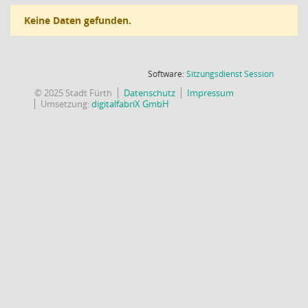
Keine Daten gefunden.
(Wird in
Software:
Sitzungsdienst
Session
© 2025 Stadt Fürth
Datenschutz
Impressum
Umsetzung:
digitalfabriX GmbH