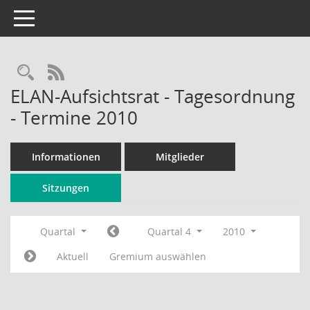
Toggle navigation
Rechercheauswahl
RSS-Feed
ELAN-Aufsichtsrat - Tagesordnung
- Termine 2010
Informationen
Mitglieder
Sitzungen
Quartal
Quartal 4
2010
Aktuell
Gremium auswählen