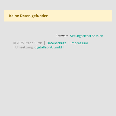
Keine Daten gefunden.
(Wird in
Software:
Sitzungsdienst
Session
© 2025 Stadt Fürth
Datenschutz
Impressum
Umsetzung:
digitalfabriX GmbH