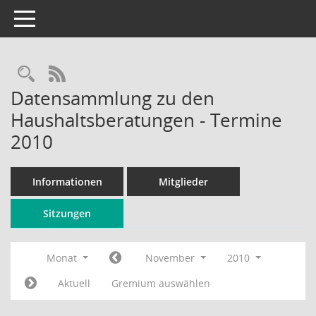
Toggle navigation
Rechercheauswahl
RSS-Feed
Datensammlung zu den
Haushaltsberatungen - Termine
2010
Informationen
Mitglieder
Sitzungen
Monat
November
2010
Aktuell
Gremium auswählen