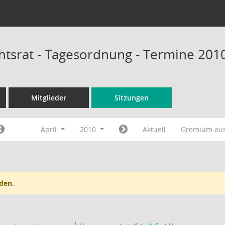
htsrat - Tagesordnung - Termine 201
Mitglieder
Sitzungen
April
2010
Aktuell
Gremium au
den.