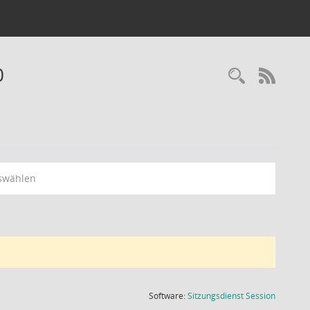
0
Recherc
RSS-
swählen
(Wird in
Software:
Sitzungsdienst
Session