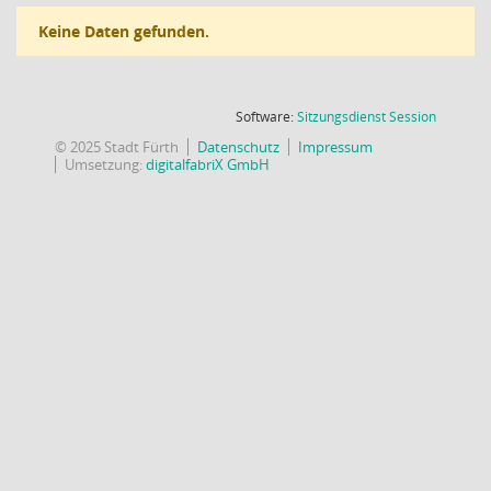
Keine Daten gefunden.
(Wird in
Software:
Sitzungsdienst
Session
© 2025 Stadt Fürth
Datenschutz
Impressum
Umsetzung:
digitalfabriX GmbH