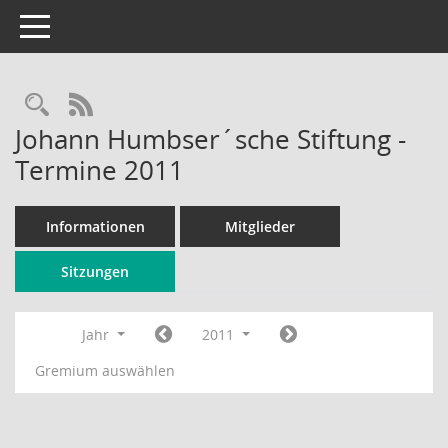
Toggle navigation
Rechercheauswahl
RSS-Feed
Johann Humbser´sche Stiftung -
Termine 2011
Informationen
Mitglieder
Sitzungen
Jahr
2011
Gremium auswählen