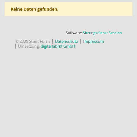
Keine Daten gefunden.
(Wird in
Software:
Sitzungsdienst
Session
© 2025 Stadt Fürth
Datenschutz
Impressum
Umsetzung:
digitalfabriX GmbH