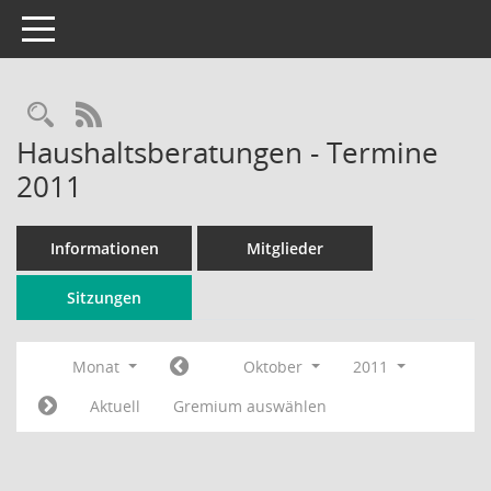
Toggle navigation
Rechercheauswahl
RSS-Feed
Haushaltsberatungen - Termine
2011
Informationen
Mitglieder
Sitzungen
Monat
Oktober
2011
Aktuell
Gremium auswählen