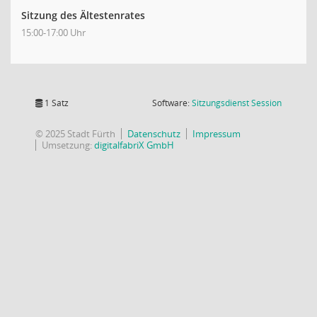
Sitzung des Ältestenrates
15:00-17:00 Uhr
(Wird in
1 Satz
Software:
Sitzungsdienst
Session
© 2025 Stadt Fürth
Datenschutz
Impressum
Umsetzung:
digitalfabriX GmbH