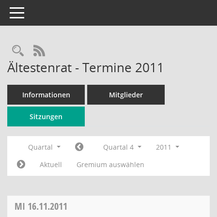
Toggle navigation
Rechercheauswahl
RSS-Feed
Ältestenrat - Termine 2011
Informationen
Mitglieder
Sitzungen
Quartal
Quartal 4
2011
Aktuell
Gremium auswählen
MI
16.11.2011