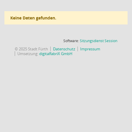
Keine Daten gefunden.
(Wird in
Software:
Sitzungsdienst
Session
© 2025 Stadt Fürth
Datenschutz
Impressum
Umsetzung:
digitalfabriX GmbH