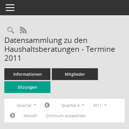
Toggle navigation
Rechercheauswahl
RSS-Feed
Datensammlung zu den
Haushaltsberatungen - Termine
2011
Informationen
Mitglieder
Sitzungen
Quartal
Quartal 4
2011
Aktuell
Gremium auswählen