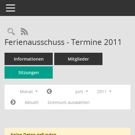
Toggle navigation
Rechercheauswahl
RSS-Feed
Ferienausschuss - Termine 2011
Informationen
Mitglieder
Sitzungen
Monat
Juni
2011
Aktuell
Gremium auswählen
Keine Daten gefunden.