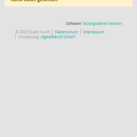
(Wird in
Software:
Sitzungsdienst
Session
© 2025 Stadt Fürth
Datenschutz
Impressum
Umsetzung:
digitalfabriX GmbH