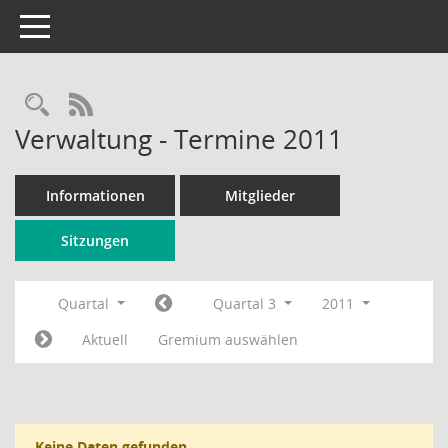
Toggle navigation
Rechercheauswahl
RSS-Feed
Verwaltung - Termine 2011
Informationen
Mitglieder
Sitzungen
Quartal
Quartal 3
2011
Aktuell
Gremium auswählen
Keine Daten gefunden.