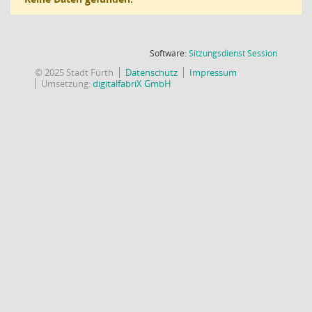
(Wird in
Software:
Sitzungsdienst
Session
© 2025 Stadt Fürth
Datenschutz
Impressum
Umsetzung:
digitalfabriX GmbH