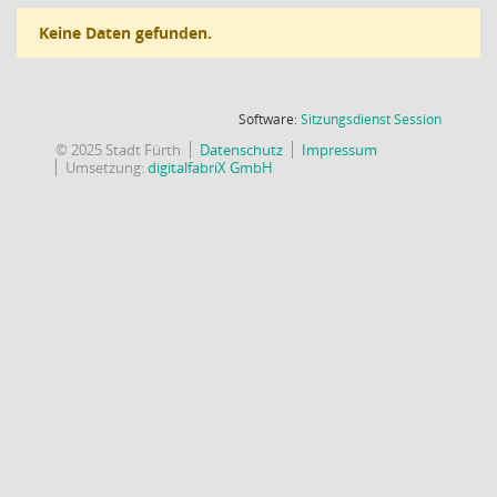
Keine Daten gefunden.
(Wird in
Software:
Sitzungsdienst
Session
© 2025 Stadt Fürth
Datenschutz
Impressum
Umsetzung:
digitalfabriX GmbH