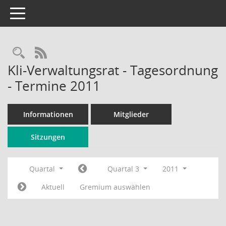
Toggle navigation
Rechercheauswahl
RSS-Feed
Kli-Verwaltungsrat - Tagesordnung
- Termine 2011
Informationen
Mitglieder
Sitzungen
Quartal
Quartal 3
2011
Aktuell
Gremium auswählen