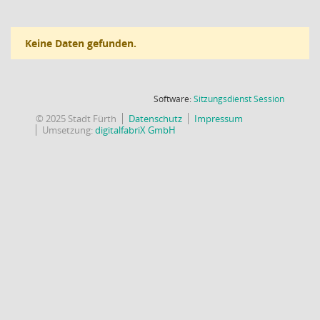
Keine Daten gefunden.
(Wird in
Software:
Sitzungsdienst
Session
© 2025 Stadt Fürth
Datenschutz
Impressum
Umsetzung:
digitalfabriX GmbH