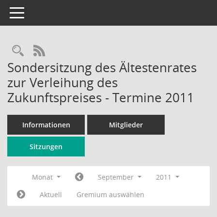
Toggle navigation
Rechercheauswahl
RSS-Feed
Sondersitzung des Ältestenrates
zur Verleihung des
Zukunftspreises - Termine 2011
Informationen
Mitglieder
Sitzungen
Monat
September
2011
Aktuell
Gremium auswählen