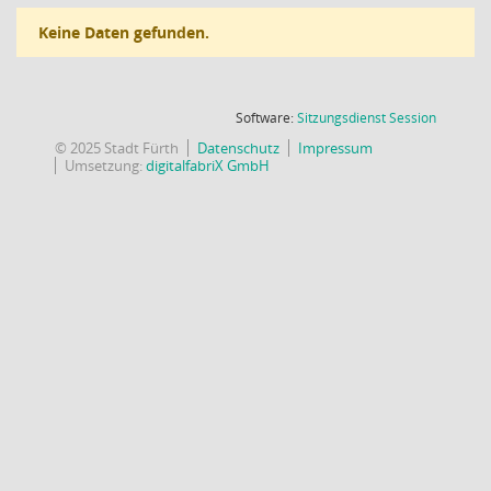
Keine Daten gefunden.
(Wird in
Software:
Sitzungsdienst
Session
© 2025 Stadt Fürth
Datenschutz
Impressum
Umsetzung:
digitalfabriX GmbH