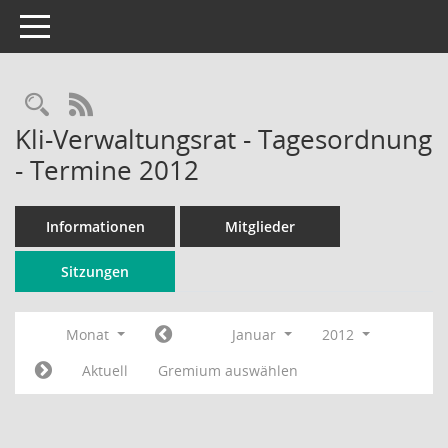
Toggle navigation
Rechercheauswahl
RSS-Feed
Kli-Verwaltungsrat - Tagesordnung
- Termine 2012
Informationen
Mitglieder
Sitzungen
Monat
Januar
2012
Aktuell
Gremium auswählen