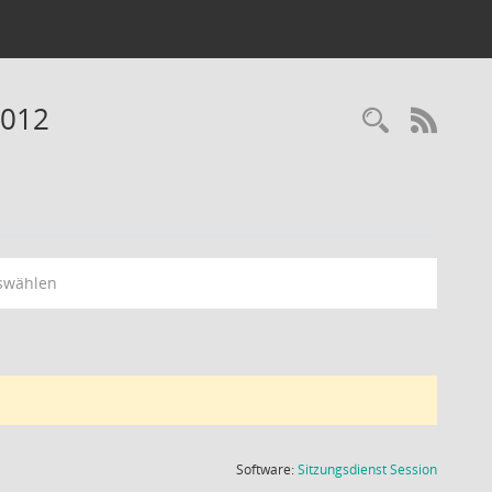
2012
Recherc
RSS-
swählen
(Wird in
Software:
Sitzungsdienst
Session