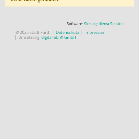
(Wird in
Software:
Sitzungsdienst
Session
© 2025 Stadt Fürth
Datenschutz
Impressum
Umsetzung:
digitalfabriX GmbH