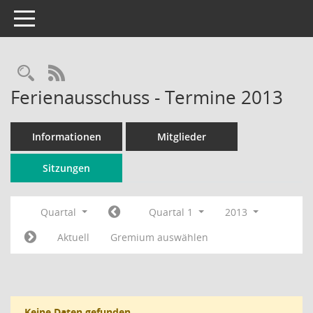
Toggle navigation
Rechercheauswahl
RSS-Feed
Ferienausschuss - Termine 2013
Informationen
Mitglieder
Sitzungen
Quartal
Quartal 1
2013
Aktuell
Gremium auswählen
Keine Daten gefunden.