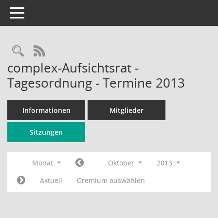
Toggle navigation
Rechercheauswahl
RSS-Feed
complex-Aufsichtsrat -
Tagesordnung - Termine 2013
Informationen
Mitglieder
Sitzungen
Monat
Oktober
2013
Aktuell
Gremium auswählen