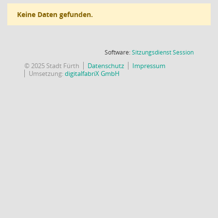
Keine Daten gefunden.
(Wird in
Software:
Sitzungsdienst
Session
© 2025 Stadt Fürth
Datenschutz
Impressum
Umsetzung:
digitalfabriX GmbH