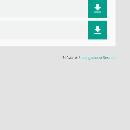
(Wird in
Software:
Sitzungsdienst
Session