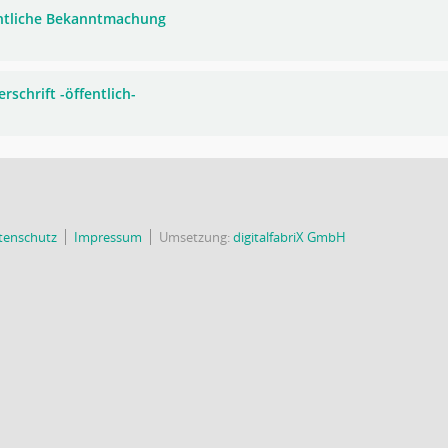
ntliche Bekanntmachung
rschrift -öffentlich-
tenschutz
Impressum
Umsetzung:
digitalfabriX GmbH