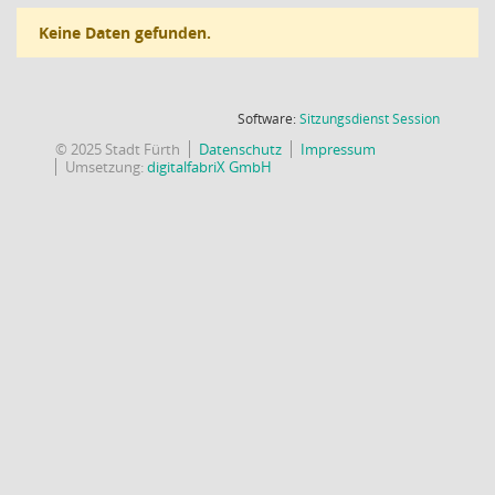
Keine Daten gefunden.
(Wird in
Software:
Sitzungsdienst
Session
© 2025 Stadt Fürth
Datenschutz
Impressum
Umsetzung:
digitalfabriX GmbH