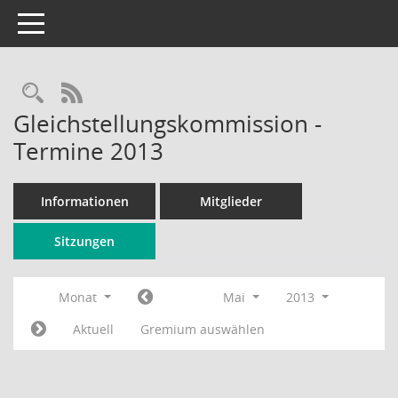
Toggle navigation
Rechercheauswahl
RSS-Feed
Gleichstellungskommission -
Termine 2013
Informationen
Mitglieder
Sitzungen
Monat
Mai
2013
Aktuell
Gremium auswählen