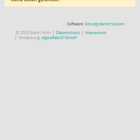
(Wird in
Software:
Sitzungsdienst
Session
© 2025 Stadt Fürth
Datenschutz
Impressum
Umsetzung:
digitalfabriX GmbH