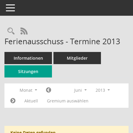
Toggle navigation
Rechercheauswahl
RSS-Feed
Ferienausschuss - Termine 2013
Informationen
Mitglieder
Sitzungen
Monat
Juni
2013
Aktuell
Gremium auswählen
Keine Daten gefunden.