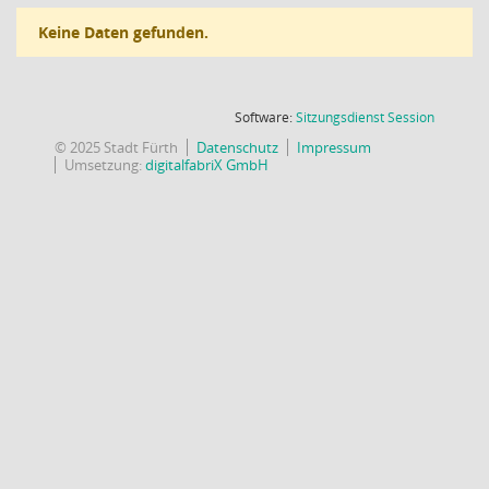
Keine Daten gefunden.
(Wird in
Software:
Sitzungsdienst
Session
© 2025 Stadt Fürth
Datenschutz
Impressum
Umsetzung:
digitalfabriX GmbH