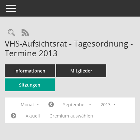
Toggle navigation
Rechercheauswahl
RSS-Feed
VHS-Aufsichtsrat - Tagesordnung -
Termine 2013
Informationen
Mitglieder
Sitzungen
Monat
September
2013
Aktuell
Gremium auswählen