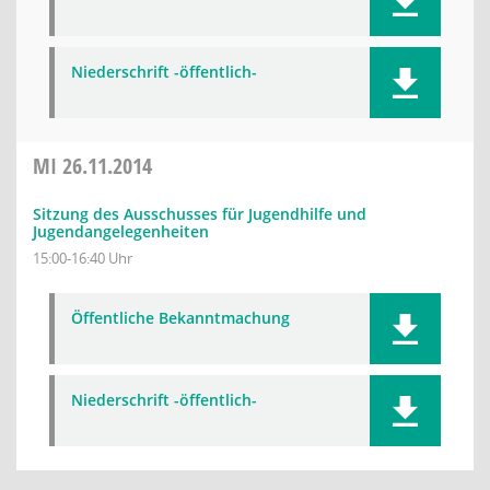
Niederschrift -öffentlich-
MI
26.11.2014
Sitzung des Ausschusses für Jugendhilfe und
Jugendangelegenheiten
15:00-16:40 Uhr
Öffentliche Bekanntmachung
Niederschrift -öffentlich-