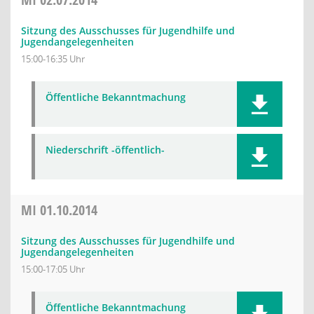
Sitzung des Ausschusses für Jugendhilfe und
Jugendangelegenheiten
15:00-16:35 Uhr
Öffentliche Bekanntmachung
Niederschrift -öffentlich-
MI
01.10.2014
Sitzung des Ausschusses für Jugendhilfe und
Jugendangelegenheiten
15:00-17:05 Uhr
Öffentliche Bekanntmachung