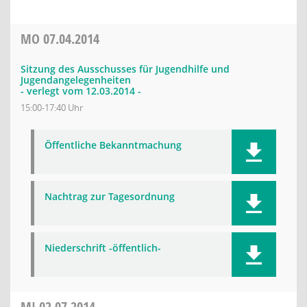
MO
07.04.2014
Sitzung des Ausschusses für Jugendhilfe und
Jugendangelegenheiten
- verlegt vom 12.03.2014 -
15:00-17:40 Uhr
Öffentliche Bekanntmachung
Nachtrag zur Tagesordnung
Niederschrift -öffentlich-
MI
02.07.2014