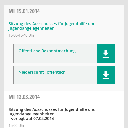
MI
15.01.2014
Sitzung des Ausschusses für Jugendhilfe und
Jugendangelegenheiten
15:00-16:40 Uhr
Öffentliche Bekanntmachung
Niederschrift -öffentlich-
MI
12.03.2014
Sitzung des Ausschusses für Jugendhilfe und
Jugendangelegenheiten
- verlegt auf 07.04.2014 -
15:00 Uhr