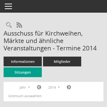
Toggle navigation
Rechercheauswahl
RSS-Feed
Ausschuss für Kirchweihen,
Märkte und ähnliche
Veranstaltungen - Termine 2014
Informationen
Mitglieder
Sitzungen
Jahr
2014
Gremium auswählen