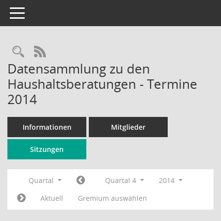
Toggle navigation
Rechercheauswahl
RSS-Feed
Datensammlung zu den
Haushaltsberatungen - Termine
2014
Informationen
Mitglieder
Sitzungen
Quartal
Quartal 4
2014
Aktuell
Gremium auswählen