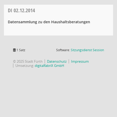
DI
02.12.2014
Datensammlung zu den Haushaltsberatungen
(Wird in
1 Satz
Software:
Sitzungsdienst
Session
© 2025 Stadt Fürth
Datenschutz
Impressum
Umsetzung:
digitalfabriX GmbH