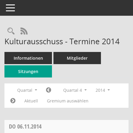
Toggle navigation
Rechercheauswahl
RSS-Feed
Kulturausschuss - Termine 2014
Informationen
Mitglieder
Sitzungen
Quartal
Quartal 4
2014
Aktuell
Gremium auswählen
DO
06.11.2014