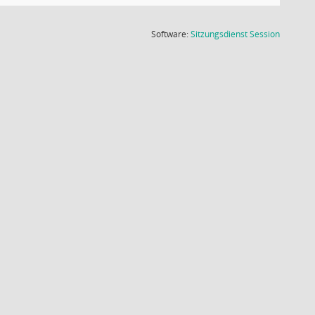
(Wird in
Software:
Sitzungsdienst
Session