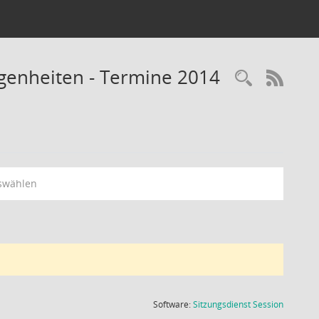
legenheiten - Termine 2014
Recherc
RSS-
swählen
(Wird in
Software:
Sitzungsdienst
Session