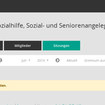
ozialhilfe, Sozial- und Seniorenange
Mitglieder
Sitzungen
Juli
2014
Aktuell
Gremium au
den.